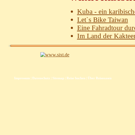
Kuba - ein karibisc
Let`s Bike Taiwan
Eine Fahradtour dur
Im Land der Kakteen
Impressum
|
Datenschutz
|
Sitemap
|
Reise buchen
|
Über Reiseoasen