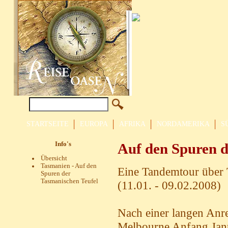
STARTSEITE
EUROPA
AFRIKA
NORDAMERIKA
S
Info's
Auf den Spuren d
Übersicht
Tasmanien - Auf den
Eine Tandemtour über
Spuren der
Tasmanischen Teufel
(11.01. - 09.02.2008)
Nach einer langen Anr
Melbourne Anfang Jan