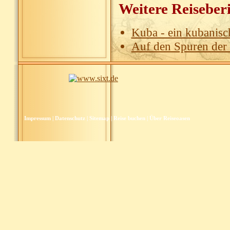
Weitere Reiseberi
Kuba - ein kubanis
Auf den Spuren der
Impressum
|
Datenschutz
|
Sitemap
|
Reise buchen
|
Über Reiseoasen