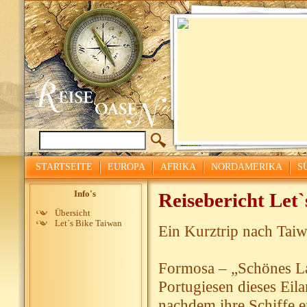
STARTSEITE
EUROPA
AFRIKA
NORDAMERIKA
S
Info's
Reisebericht Let
Übersicht
Let`s Bike Taiwan
Ein Kurztrip nach Tai
Formosa – „Schönes La
Portugiesen dieses Eil
nachdem ihre Schiffe er