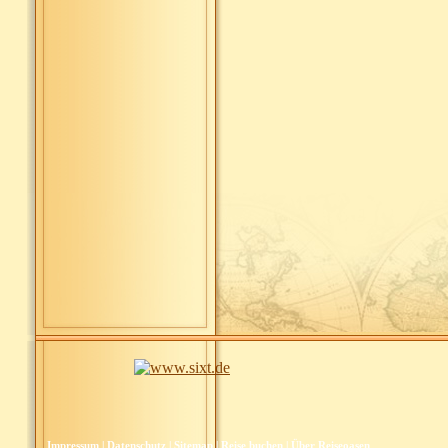
Impressum
|
Datenschutz
|
Sitemap
|
Reise buchen
|
Über Reiseoasen