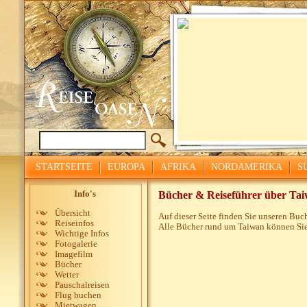
STARTSEITE
EUROPA
AFRIKA
NORDAMERIKA
S
Info's
Bücher & Reiseführer über Ta
Übersicht
Auf dieser Seite finden Sie unseren Buc
Reiseinfos
Alle Bücher rund um Taiwan können Sie
Wichtige Infos
Fotogalerie
Imagefilm
Bücher
Wetter
Pauschalreisen
Flug buchen
Mietwagen