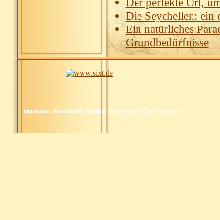
Der perfekte Ort, um
Die Seychellen: ein 
Ein natürliches Para
Grundbedürfnisse
Impressum
|
Datenschutz
|
Sitemap
|
Reise buchen
|
Über Reiseoasen