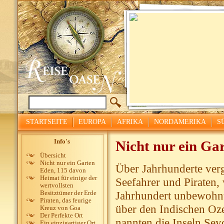
STARTSEITE
EUROPA
AFRIKA
NORDAMERIKA
S
Info's
Nicht nur ein Ga
Übersicht
Nicht nur ein Garten
Über Jahrhunderte ver
Eden, 115 davon
Heimat für einige der
Seefahrer und Piraten,
wertvollsten
Jahrhundert unbewohnt 
Besitztümer der Erde
Piraten, das feurige
über den Indischen Oze
Kreuz von Goa
Der Perfekte Ort
nannten die Inseln Sey
Ein einzigartiger Ort,