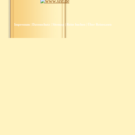
Impressum
|
Datenschutz
|
Sitemap
|
Reise buchen
|
Über Reiseoasen