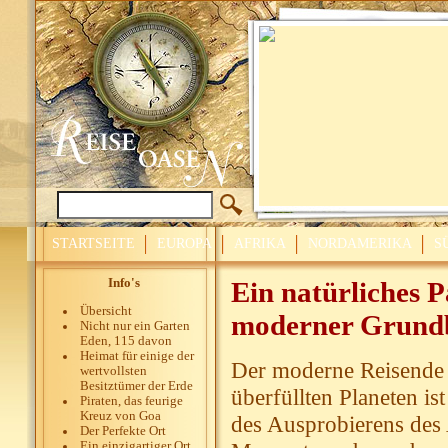
STARTSEITE
EUROPA
AFRIKA
NORDAMERIKA
S
Info's
Ein natürliches P
Übersicht
moderner Grundb
Nicht nur ein Garten
Eden, 115 davon
Heimat für einige der
Der moderne Reisende s
wertvollsten
Besitztümer der Erde
überfüllten Planeten i
Piraten, das feurige
Kreuz von Goa
des Ausprobierens des
Der Perfekte Ort
Ein einzigartiger Ort,