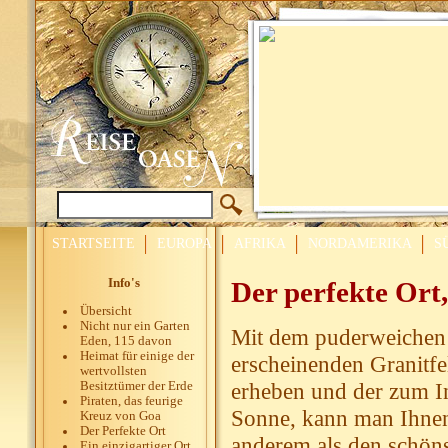
STARTSEITE
EUROPA
AFRIKA
NORDAMERIKA
S
Info's
Der perfekte Ort,
Übersicht
Nicht nur ein Garten
Mit dem puderweichen 
Eden, 115 davon
Heimat für einige der
erscheinenden Granitfe
wertvollsten
erheben und der zum I
Besitztümer der Erde
Piraten, das feurige
Sonne, kann man Ihnen 
Kreuz von Goa
Der Perfekte Ort
anderem als den schöns
Ein einzigartiger Ort,