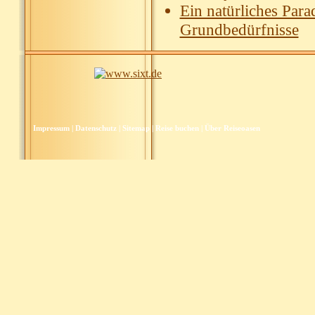
Ein natürliches Para
Grundbedürfnisse
Impressum
|
Datenschutz
|
Sitemap
|
Reise buchen
|
Über Reiseoasen