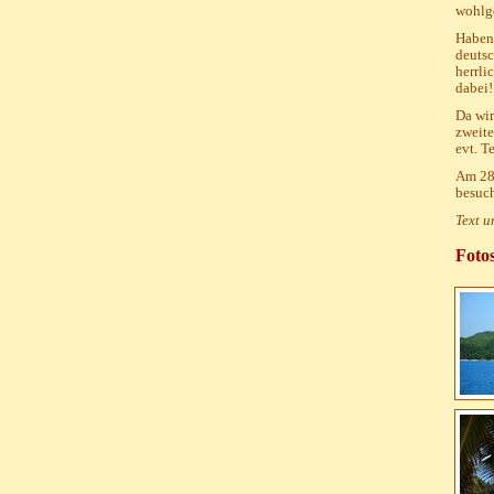
wohlge
Haben 
deutsc
herrli
dabei!
Da wir
zweite
evt. T
Am 28.
besuch
Text u
Foto