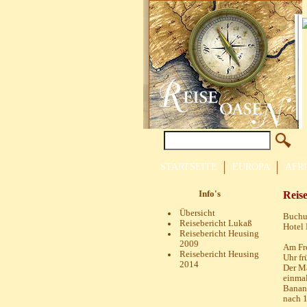
STARTSEITE
EUROPA
AFR
Info's
Reise
Übersicht
Buchun
Reisebericht Lukaß
Hotel 
Reisebericht Heusing
2009
Am Fre
Reisebericht Heusing
Uhr fr
2014
Der Ma
einmal
Banane
nach 1