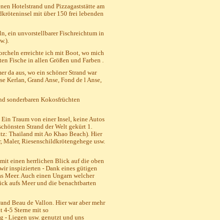
enen Hotelstrand und Pizzagaststätte am
dkröteninsel mit über 150 frei lebenden
n, ein unvorstellbarer Fischreichtum in
w.).
orcheln erreichte ich mit Boot, wo mich
ten Fische in allen Größen und Farben .
mer da aus, wo ein schöner Strand war
nse Kerlan, Grand Anse, Fond de l Anse,
nd sonderbaren Kokosfrüchten
. Ein Traum von einer Insel, keine Autos
schönsten Strand der Welt gekürt 1.
latz: Thailand mit Ao Khao Beach). Hier
r, Maler, Riesenschildkrötengehege usw.
it einen herrlichen Blick auf die oben
wir inspizierten - Dank eines gütigen
das Meer. Auch einen Ungarn welcher
ick aufs Meer und die benachtbarten
and Beau de Vallon. Hier war aber mehr
 4-5 Sterne mit so
g - Liegen usw. genutzt und uns