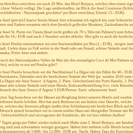
m Hotelbus erreichten wir nach 20 Min. das Hotel Berjaya, welches über einen eig
 (Anse Vobert) verfügt. Die Lage unübertroffen, im Blick die Insel Courieuse (Schil
schildkröten - Nationalpark geschützt! per Boot erreichbar, Eintritt 15.- EUR)
e Insel (privat) Chauve Souris Island, hier schwamm ich täglich hin zum Schnorchel
rten und Farben erwartete mich dort (herrlich gefleckte Moränen, Zackenbarsche us
e Insel St. Pierre ein Traum (Insel nicht größer als 70 x 50m mit Palmen!) zum Schn
uhr für 10,- EUR und nach 3 Stunden wieder abholte. Hier gibt es auch die herrlichs
r Insel Praslin unternahmen wir eine Inselsrundfahrt per Bus (1,- EUR), stiegen im
tadt. Liefen dann zu Fuß weiter in der Stadt oder am Strand, schöne Strände sind A
maka, Petite Anse und andere.
such des Nationalparkes Vallee de Mai mit den einmaligen Coco de Mer Palmen u
lte), welche es nur auf Praslin gibt!!
r Insel Praslin besuchten wir die Nachbarinsel La Digue mit der Fähre für 40,- EUR
hsenkarren, Fahrräder und die herrlichsten Strände der Welt (ps. wurden 2010 zum 
 La Digue mit Anse Source `d Argent, 2. Platz: Griechenland mit Porto Katsiki, 3. P
 man sehr schöne Strände und teure Hotels, Kokosoelherstellung live, viele Künstle
besuch des Anse Source d`Argent 5 EUR/Person. Fazit: sehenswerte Insel
zten Tag besuchten wir die Häuser am Berghang hinter unseren Hotels und wurden m
iebenen Inseln belohnt. Hier hat auch Berlussconi aus Italien eine Datsche, welche 
rs, welcher das Anwesen pflegte (außer dem Schlafraum) mit herrlichen Blick auf 
eutsch sprach besuchten wir in einem noblen Haus mit übergroßer Terrasse mit Bl
. Unbeschreiblich und unvergessen die Eindrücke, die wir hier erleben durften!
 Tagen gings per Fähre wieder zurück nach Mahe zum 2. Hotel Berjaya, am Sandstr
ng und zum schwimmen weniger geeignet. Haben hier mehrere tolle Hotels besucht
chtungspreisen ab 5.000,- bis 12.000.- EUR pro Nacht. Haben Tags die Einrichtun