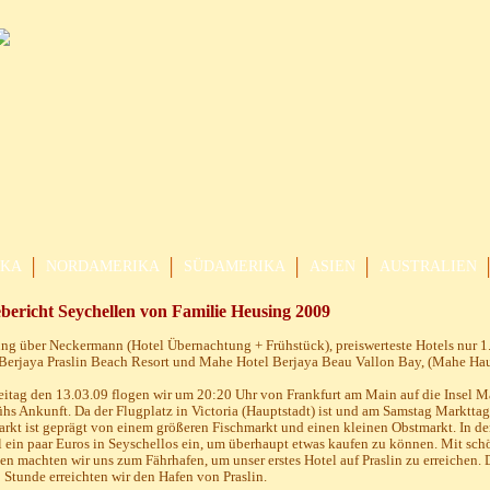
IKA
NORDAMERIKA
SÜDAMERIKA
ASIEN
AUSTRALIEN
bericht Seychellen von Familie Heusing 2009
g über Neckermann (Hotel Übernachtung + Frühstück), preiswerteste Hotels nur 1.9
Berjaya Praslin Beach Resort und Mahe Hotel Berjaya Beau Vallon Bay, (Mahe Haup
itag den 13.03.09 flogen wir um 20:20 Uhr von Frankfurt am Main auf die Insel
ühs Ankunft. Da der Flugplatz in Victoria (Hauptstadt) ist und am Samstag Markttag 
rkt ist geprägt von einem größeren Fischmarkt und einen kleinen Obstmarkt. In der
 ein paar Euros in Seyschellos ein, um überhaupt etwas kaufen zu können. Mit sc
n machten wir uns zum Fährhafen, um unser erstes Hotel auf Praslin zu erreichen. 
 Stunde erreichten wir den Hafen von Praslin.