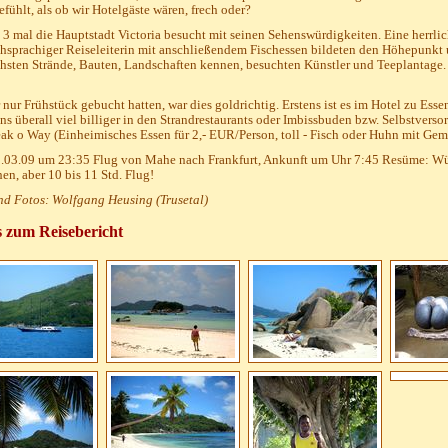
fühlt, als ob wir Hotelgäste wären, frech oder?
3 mal die Hauptstadt Victoria besucht mit seinen Sehenswürdigkeiten. Eine herrlich
hsprachiger Reiseleiterin mit anschließendem Fischessen bildeten den Höhepunkt un
chsten Strände, Bauten, Landschaften kennen, besuchten Künstler und Teeplantage
 nur Frühstück gebucht hatten, war dies goldrichtig. Erstens ist es im Hotel zu Esse
ns überall viel billiger in den Strandrestaurants oder Imbissbuden bzw. Selbstver
eak o Way (Einheimisches Essen für 2,- EUR/Person, toll - Fisch oder Huhn mit Gem
03.09 um 23:35 Flug von Mahe nach Frankfurt, Ankunft um Uhr 7:45 Resüme: Wür
en, aber 10 bis 11 Std. Flug!
nd Fotos: Wolfgang Heusing (Trusetal)
s zum Reisebericht