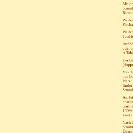
Mit de
Strand
Riesen
Weiter
Fischa
Weiter
Toni f
Auf de
oder S
A.Taka
Der Be
(doppe
Von de
nur Oc
Platz:
findet
Strand
Am let
beschr
Gärtne
100% D
Inseln
Nach 7
Strömu
Überna