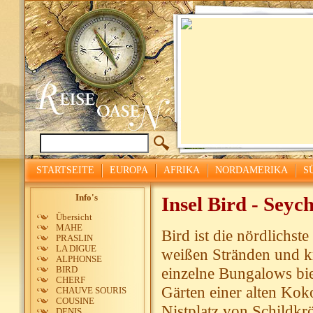
STARTSEITE
EUROPA
AFRIKA
NORDAMERIKA
S
Info's
Insel Bird - Seych
Übersicht
MAHE
Bird ist die nördlichs
PRASLIN
LA DIGUE
weißen Stränden und kr
ALPHONSE
einzelne Bungalows bie
BIRD
CHERF
Gärten einer alten Kok
CHAUVE SOURIS
COUSINE
Nistplatz von Schildkr
DENIS