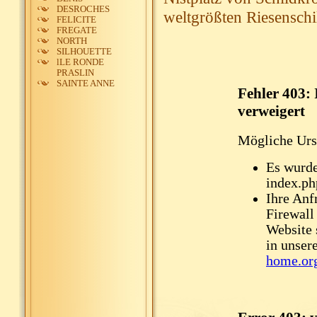
DESROCHES
weltgrößten Riesenschi
FELICITE
FREGATE
NORTH
SILHOUETTE
lLE RONDE
PRASLIN
SAINTE ANNE