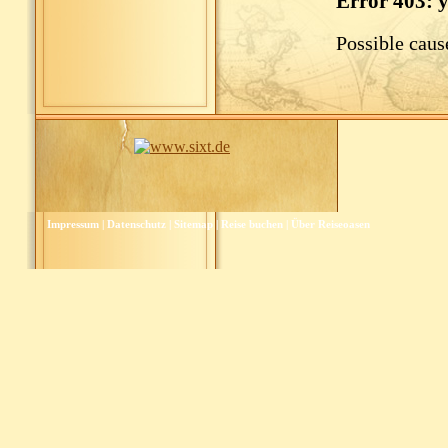
Impressum
|
Datenschutz
|
Sitemap
|
Reise buchen
|
Über Reiseoasen