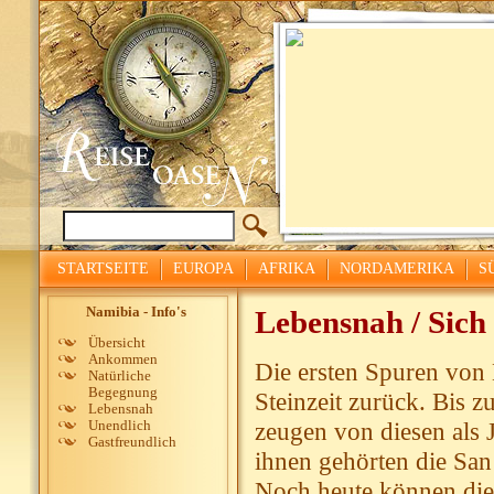
STARTSEITE
EUROPA
AFRIKA
NORDAMERIKA
S
Namibia - Info's
Lebensnah / Sich 
Übersicht
Ankommen
Die ersten Spuren von
Natürliche
Begegnung
Steinzeit zurück. Bis z
Lebensnah
zeugen von diesen als
Unendlich
Gastfreundlich
ihnen gehörten die Sa
Noch heute können die 