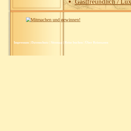
Gastfreundlich / Lu
Impressum
|
Datenschutz
|
Sitemap
|
Reise buchen
|
Über Reiseoasen