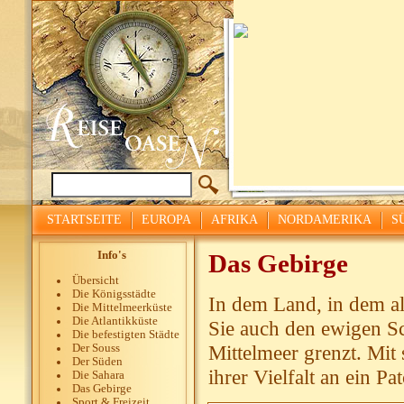
STARTSEITE
EUROPA
AFRIKA
NORDAMERIKA
S
Info's
Das Gebirge
Übersicht
Die Königsstädte
In dem Land, in dem al
Die Mittelmeerküste
Die Atlantikküste
Sie auch den ewigen Sc
Die befestigten Städte
Mittelmeer grenzt. Mit 
Der Souss
Der Süden
ihrer Vielfalt an ein 
Die Sahara
Das Gebirge
Sport & Freizeit