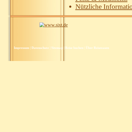
Nützliche Informati
Impressum
|
Datenschutz
|
Sitemap
|
Reise buchen
|
Über Reiseoasen