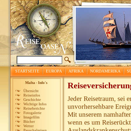
STARTSEITE
EUROPA
AFRIKA
NORDAMERIKA
S
Malta - Info's
Reiseversicherun
Übersicht
Reiseinfos
Jeder Reisetraum, sei 
Geschichte
Wichtige Infos
unvorhersehbare Ereign
Reiseberichte
Mit unserem namhaften 
Fotogalerie
Imagefilm
wenn es um Reiserücktr
Bücher
Wetter
Auslandskrankenschutz 
Pauschalreisen