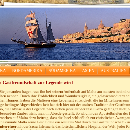
IKA
NORDAMERIKA
SÜDAMERIKA
ASIEN
AUSTRALIEN
 Gastfreundschaft zur Legende wird
ie jemanden fragen, was ihn bei seinem Aufenthalt auf Malta am meisten beeindruc
en nennen. Durch ihre Fröhlichkeit und Warmherzigkeit, ein gelassenmediterran
chen Humors, haben die Malteser eine Lebensart entwickelt, die im Mittelmeerraum 
age bedingte Abgeschieden-heit hat sich hier mit der uralten Tradition der Gastfre
o, die Odysseus der Legende nach sieben jahre auf der Insel Gozo gefangen hielt, 
 besondere Zauber nicht mehr in Abrede gestellt. So wird in den Apostelbriefen der 
nschen auf Malta dazu beitrug, dass die Insel schließlich zur christlichen Avantg
 bestimmte Malta seine Geschichte ein weiteres Mal durch die Gastfreundschaft - im
iterritter
mit der Sacra Infermeria das fortschrittlichste Hospital der Welt. jeder K