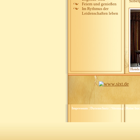
Silber
Feiern und genießen
Im Rythmus der
Leidenschaften leben
Hotels
Impressum
|
Datenschutz
|
Sitemap
|
Reise bu