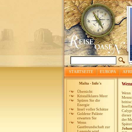
STARTSEITE
EUROPA
AFR
Malta - Info's
Wenn
Übersicht
Wenn S
Kristallklares Meer
Mensch
Spüren Sie die
britis
Energie
Insell
Insel voller Schätze
Calyps
Goldene Paläste
dieser
erwarten Sie
der Me
Wenn
Später
Gastfreundschaft zur
Johann
Legende wird