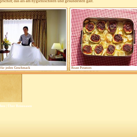
geschirr, das als am hygienischsten und gesündesten galt.
 für jeden Geschmack
Roast Potatoes
chen
|
Über Reiseoasen