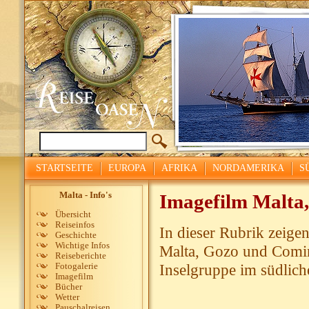
STARTSEITE
EUROPA
AFRIKA
NORDAMERIKA
S
Malta - Info's
Imagefilm Malta
Übersicht
Reiseinfos
In dieser Rubrik zeige
Geschichte
Wichtige Infos
Malta, Gozo und Comino
Reiseberichte
Inselgruppe im südlich
Fotogalerie
Imagefilm
Bücher
Wetter
Pauschalreisen