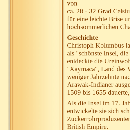
von
ca. 28 - 32 Grad Celsi
für eine leichte Brise
hochsommerlichen Char
Geschichte
Christoph Kolumbus la
als "schönste Insel, d
entdeckte die Ureinwoh
"Xaymaca", Land des W
weniger Jahrzehnte na
Arawak-Indianer ausger
1509 bis 1655 dauerte, 
Als die Insel im 17. 
entwickelte sie sich sc
Zuckerrohrproduzenten 
British Empire.