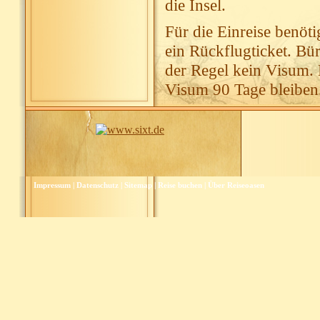
die Insel.
Für die Einreise benöt
ein Rückflugticket. Bü
der Regel kein Visum.
Visum 90 Tage bleiben.
Impressum
|
Datenschutz
|
Sitemap
|
Reise buchen
|
Über Reiseoasen