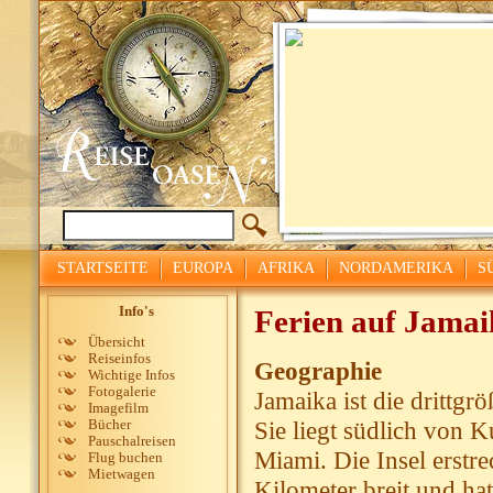
STARTSEITE
EUROPA
AFRIKA
NORDAMERIKA
S
Info's
Ferien auf Jamai
Übersicht
Reiseinfos
Geographie
Wichtige Infos
Fotogalerie
Jamaika ist die drittgr
Imagefilm
Sie liegt südlich von 
Bücher
Pauschalreisen
Miami. Die Insel erstre
Flug buchen
Mietwagen
Kilometer breit und ha