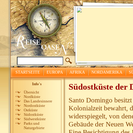
STARTSEITE
EUROPA
AFRIKA
NORDAMERIKA
S
Info's
Südostküste der 
Übersicht
Nordküste
Santo Domingo besitzt 
Das Landesinnere
Nordostküste
Kolonialzeit bewahrt, 
Ostküste
widerspiegelt, von dene
Südostküste
Südwestküste
Gebäude der Neuen We
Parks und
Naturgebiete
Eine Besichtigung des 