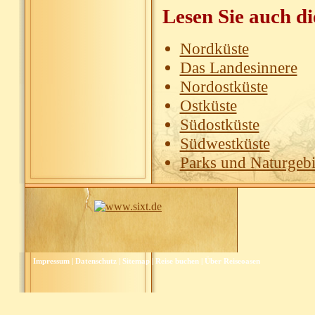
Lesen Sie auch di
Nordküste
Das Landesinnere
Nordostküste
Ostküste
Südostküste
Südwestküste
Parks und Naturgebi
Impressum
|
Datenschutz
|
Sitemap
|
Reise buchen
|
Über Reiseoasen