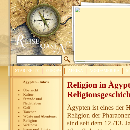
STARTSEITE
EUROPA
AFRIKA
NORDAMERIKA
S
Ägypten - Info's
Religion in Ägypt
Übersicht
Religionsgeschich
Kultur
Strände und
Nachtleben
Ägypten ist eines der H
Golf
Tauchen
Religion der Pharaonen
Wüste und Abenteuer
Religion
sind seit dem 12./13. 
Wellness
Essen und Trinken