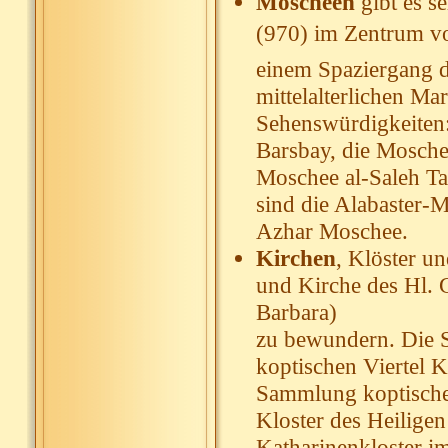
Moscheen
gibt es s
(970) im Zentrum von
einem Spaziergang d
mittelalterlichen Mar
Sehenswürdigkeiten
Barsbay, die Mosche
Moschee al-Saleh T
sind die Alabaster-M
Azhar Moschee.
Kirchen
, Klöster un
und Kirche des Hl. G
Barbara)
zu bewundern. Die S
koptischen Viertel 
Sammlung koptischer
Kloster des Heilige
Katharinenkloster im