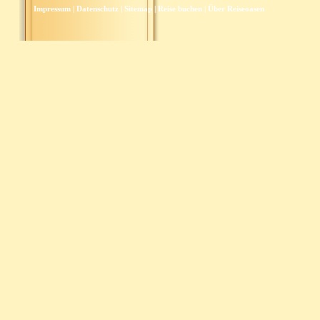
Impressum
|
Datenschutz
|
Sitemap
|
Reise buchen
|
Über Reiseoasen