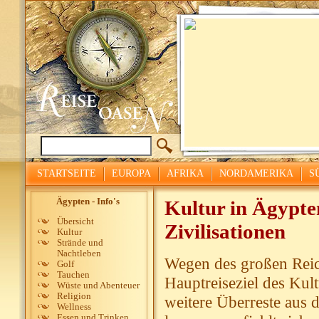
STARTSEITE
EUROPA
AFRIKA
NORDAMERIKA
S
Ägypten - Info's
Kultur in Ägypte
Übersicht
Zivilisationen
Kultur
Strände und
Nachtleben
Wegen des großen Reich
Golf
Tauchen
Hauptreiseziel des Ku
Wüste und Abenteuer
Religion
weitere Überreste aus 
Wellness
Essen und Trinken