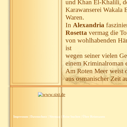
und Khan El-Khalili, de
Karawanserei Wakala El
Waren.
In
Alexandria
faszinie
Rosetta
vermag die Tou
von wohlhabenden Händ
ist
wegen seiner vielen G
einem Kriminalroman
Am Roten Meer weist d
aus osmanischer Zeit au
Impressum
|
Datenschutz
|
Sitemap
|
Reise buchen
|
Über Reiseoasen