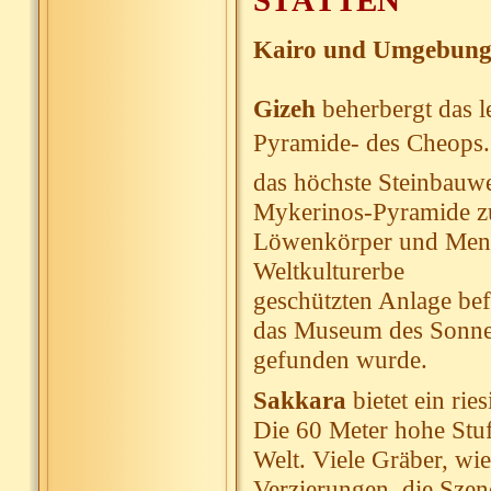
STÄTTEN
Kairo und Umgebun
Gizeh
beherbergt das l
Pyramide- des Cheops.
das höchste Steinbauwe
Mykerinos-Pyramide zu
Löwenkörper und Mens
Weltkulturerbe
geschützten Anlage be
das Museum des Sonne
gefunden wurde.
Sakkara
bietet ein ri
Die 60 Meter hohe Stufe
Welt. Viele Gräber, wie
Verzierungen, die Szen