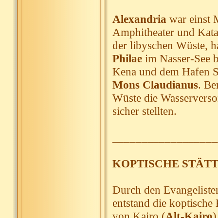
Alexandria
war einst 
Amphitheater und Kat
der libyschen Wüste, h
Philae
im Nasser-See be
Kena und dem Hafen Sa
Mons Claudianus
. Be
Wüste die Wasservers
sicher stellten.
__________________
KOPTISCHE STÄT
Durch den Evangelisten
entstand die koptische
von Kairo (
Alt-Kairo
)