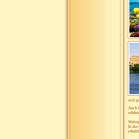
sich p
Auch b
erfahr
Webti
In der
erhält