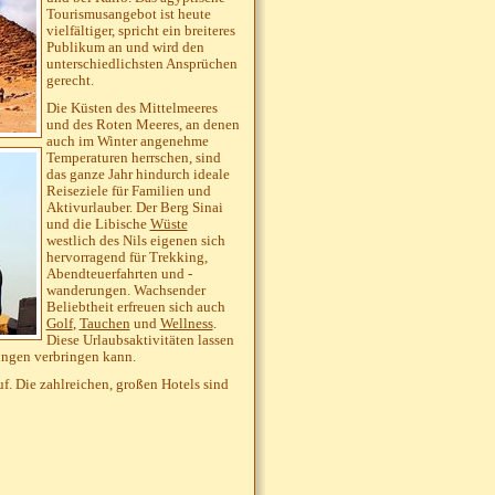
Tourismusangebot ist heute
vielfältiger, spricht ein breiteres
Publikum an und wird den
unterschiedlichsten Ansprüchen
gerecht.
Die Küsten des Mittelmeeres
und des Roten Meeres, an denen
auch im Winter angenehme
Temperaturen herrschen, sind
das ganze Jahr hindurch ideale
Reiseziele für Familien und
Aktivurlauber. Der Berg Sinai
und die Libische
Wüste
westlich des Nils eigenen sich
hervorragend für Trekking,
Abendteuerfahrten und -
wanderungen. Wachsender
Beliebtheit erfreuen sich auch
Golf
,
Tauchen
und
Wellness
.
Diese Urlaubsaktivitäten lassen
lungen verbringen kann.
f. Die zahlreichen, großen Hotels sind