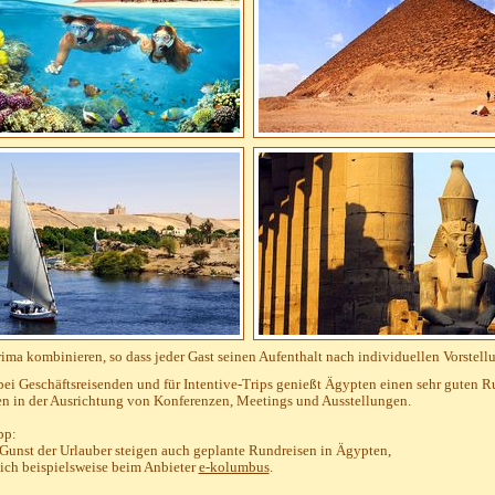
rima kombinieren, so dass jeder Gast seinen Aufenthalt nach individuellen Vorstel
ei Geschäftsreisenden und für Intentive-Trips genießt Ägypten einen sehr guten Ru
en in der Ausrichtung von Konferenzen, Meetings und Ausstellungen.
pp:
 Gunst der Urlauber steigen auch geplante Rundreisen in Ägypten,
lich beispielsweise beim Anbieter
e-kolumbus
.