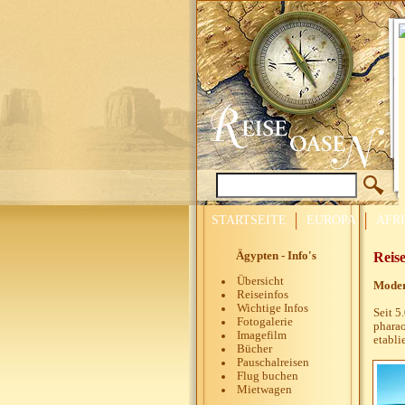
STARTSEITE
EUROPA
AFR
Ägypten - Info's
Reis
Übersicht
Modern
Reiseinfos
Wichtige Infos
Seit 5
Fotogalerie
pharao
Imagefilm
etabli
Bücher
Pauschalreisen
Flug buchen
Mietwagen